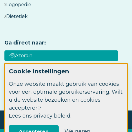
Logopedie
Diëtetiek
Ga direct naar:
Azora.nl
Cookie instellingen
Azora Academy
Onze website maakt gebruik van cookies
Werken bij Azora
voor een optimale gebruikerservaring. Wilt
u de website bezoeken en cookies
accepteren?
Lees ons privacy beleid.
© 2026 Azora ABC
Privacy
Disclaimer
Cookie instellingen
Weigeren
Accepteren