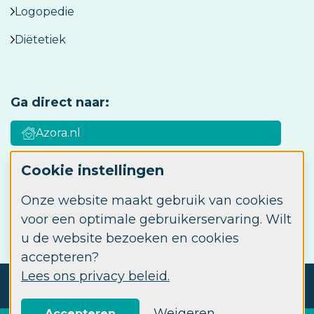
Logopedie
Diëtetiek
Ga direct naar:
Azora.nl
Cookie instellingen
Azora Academy
Onze website maakt gebruik van cookies
Werken bij Azora
voor een optimale gebruikerservaring. Wilt
u de website bezoeken en cookies
accepteren?
Lees ons privacy beleid.
© 2026 Azora ABC
Privacy
Disclaimer
Cookie instellingen
Weigeren
Accepteren