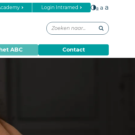
a
Academy
Login Intramed
a
a
het ABC
Contact