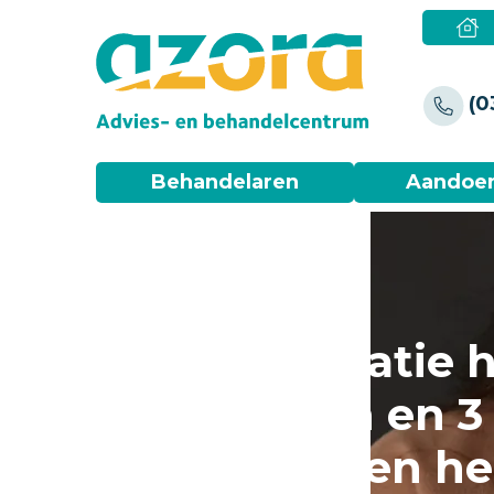
(0
Behandelaren
Aandoe
Hyperventilatie 
symptomen en 3 t
direct kunnen h