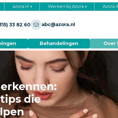
azora.nl
Werken bij Azora
Azora 
abc@azora.nl
315) 33 82 60
ningen
Behandelingen
Over 
herkennen:
ips die
elpen