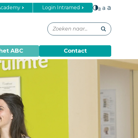
a
Academy
Login Intramed
a
a
het ABC
Contact