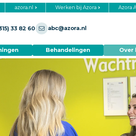
azora.nl
Werken bij Azora
Azora 
abc@azora.nl
315) 33 82 60
ningen
Behandelingen
Over 