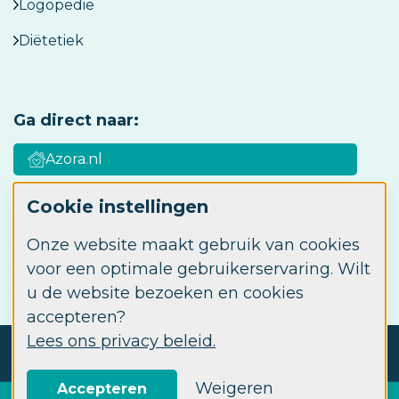
Logopedie
Diëtetiek
Ga direct naar:
Azora.nl
Cookie instellingen
Azora Academy
Onze website maakt gebruik van cookies
Werken bij Azora
voor een optimale gebruikerservaring. Wilt
u de website bezoeken en cookies
accepteren?
Lees ons privacy beleid.
© 2026 Azora ABC
Privacy
Disclaimer
Cookie instellingen
Weigeren
Accepteren