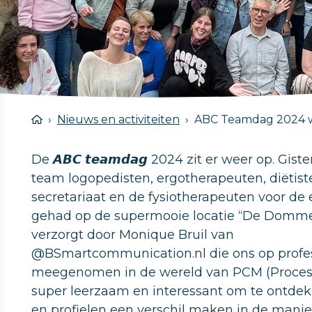
Nieuws en activiteiten
ABC Teamdag 2024 w
De 𝘼𝘽𝘾 𝙩𝙚𝙖𝙢𝙙𝙖𝙜 2024 zit er weer op.
team logopedisten, ergotherapeuten, diëtis
secretariaat en de fysiotherapeuten voor d
gehad op de supermooie locatie “De Domme 
verzorgt door Monique Bruil van
@BSmartcommunication.nl die ons op profess
meegenomen in de wereld van PCM (Proces
super leerzaam en interessant om te ontdek
en profielen een verschil maken in de manie