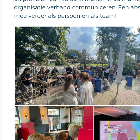
organisatie verband communiceren. Een abs
mee verder als persoon en als team!