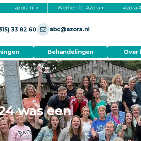
azora.nl
Werken bij Azora
Azora 
abc@azora.nl
315) 33 82 60
ningen
Behandelingen
Over 
24 was een