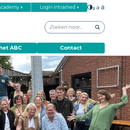
a
Academy
Login Intramed
a
a
het ABC
Contact