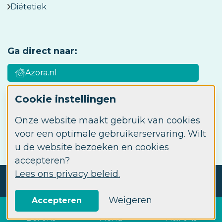
Diëtetiek
Ga direct naar:
Azora.nl
Cookie instellingen
Azora Academy
Onze website maakt gebruik van cookies
Werken bij Azora
voor een optimale gebruikerservaring. Wilt
u de website bezoeken en cookies
accepteren?
Lees ons privacy beleid.
© 2026 Azora ABC
Privacy
Disclaimer
Cookie instellingen
Weigeren
Accepteren
Bel ons
Menu
Mail ons