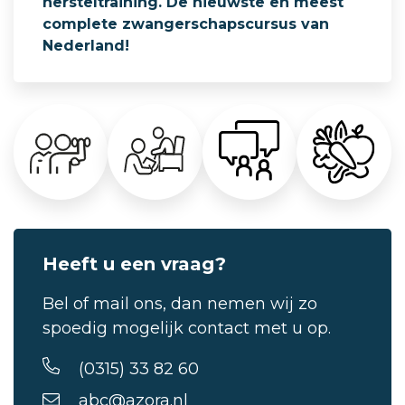
hersteltraining. De nieuwste en meest
complete zwangerschapscursus van
Nederland!
Heeft u een vraag?
Bel of mail ons, dan nemen wij zo
spoedig mogelijk contact met u op.
(0315) 33 82 60
abc@azora.nl