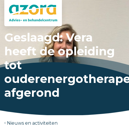
Geslaagd: Vera
heeft de opleiding
tot
ouderenergotherap
afgerond
Nieuws en activiteiten