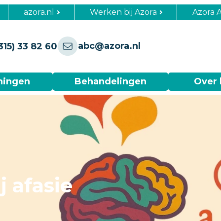
azora.nl
Werken bij Azora
Azora 
abc@azora.nl
315) 33 82 60
ningen
Behandelingen
Over 
j afasie