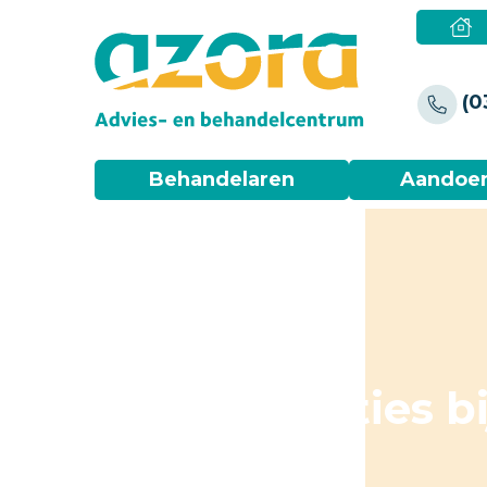
(0
Behandelaren
Aandoe
Ja/nee reacties bi