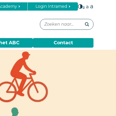
a
Academy
Login Intramed
a
a
het ABC
Contact