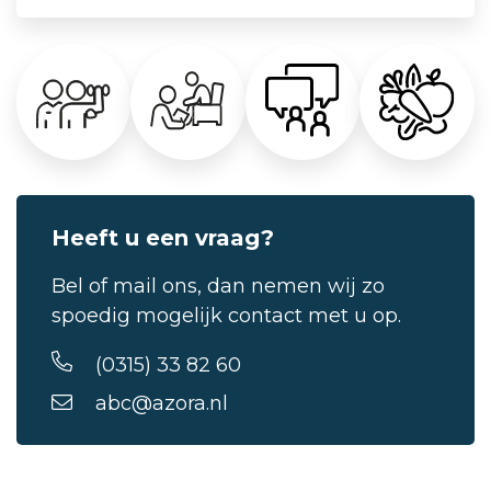
Heeft u een vraag?
Bel of mail ons, dan nemen wij zo
spoedig mogelijk contact met u op.
(0315) 33 82 60
abc@azora.nl