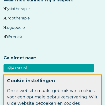
Waarmee kunnen wij u helpen?
Fysiotherapie
Ergotherapie
Logopedie
Diëtetiek
Ga direct naar:
Azora.nl
Cookie instellingen
Azora Academy
Onze website maakt gebruik van cookies
Werken bij Azora
voor een optimale gebruikerservaring. Wilt
u de website bezoeken en cookies