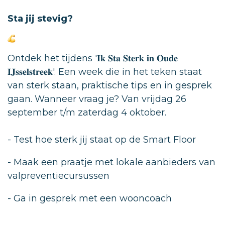
Sta jij stevig?
Ontdek het tijdens '𝐈𝐤 𝐒𝐭𝐚 𝐒𝐭𝐞𝐫𝐤 𝐢𝐧 𝐎𝐮𝐝𝐞
𝐈𝐉𝐬𝐬𝐞𝐥𝐬𝐭𝐫𝐞𝐞𝐤'. Een week die in het teken staat
van sterk staan, praktische tips en in gesprek
gaan. Wanneer v
raag je? Van vrijdag 26
september t/m zaterdag 4 oktober.
- Test hoe sterk jij staat op de Smart Floor
- Maak een praatje met lokale aanbieders van
valpreventiecursussen
- Ga in gesprek met een wooncoach