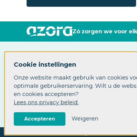
Zó zorgen we voor el
Industrieweg 115
7061AP Terborg
Cookie instellingen
Postbus 30
Onze website maakt gebruik van cookies vo
7060AA Terborg
optimale gebruikerservaring. Wilt u de web
en cookies accepteren?
(0315) 33 82 60
Lees ons privacy beleid.
abc@azora.nl
Weigeren
Accepteren
© 2026 Azora ABC
Privacy
Disclaimer
Cookie in