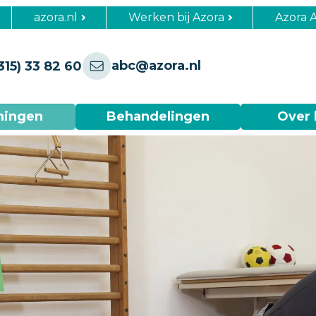
azora.nl
Werken bij Azora
Azora 
abc@azora.nl
315) 33 82 60
ningen
Behandelingen
Over 