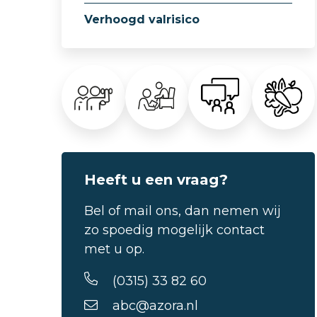
Verhoogd valrisico
Heeft u een vraag?
Bel of mail ons, dan nemen wij
zo spoedig mogelijk contact
met u op.
(0315) 33 82 60
abc@azora.nl