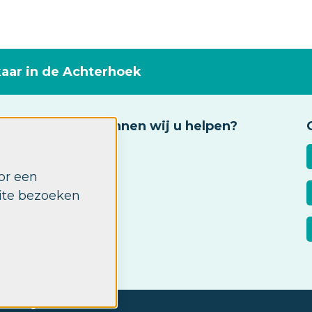
kaar in de Achterhoek
Waarmee kunnen wij u helpen?
Fysiotherapie
or een
Ergotherapie
site bezoeken
Logopedie
Diëtetiek
stellingen