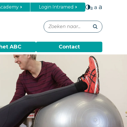
a
Academy
Login Intramed
a
a
het ABC
Contact