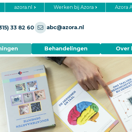
azora.nl
Werken bij Azora
Azora 
abc@azora.nl
315) 33 82 60
ningen
Behandelingen
Over 