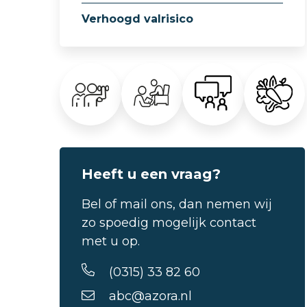
Verhoogd valrisico
Heeft u een vraag?
Bel of mail ons, dan nemen wij
zo spoedig mogelijk contact
met u op.
(0315) 33 82 60
abc@azora.nl