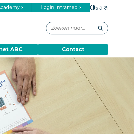
a
Academy
Login Intramed
a
a
het ABC
Contact