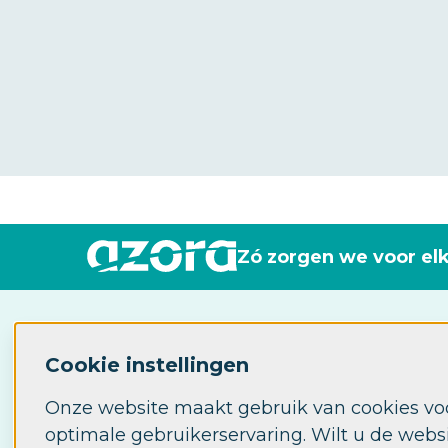
Zó zorgen we voor el
Industrieweg 115
7061AP Terborg
Cookie instellingen
Postbus 30
Onze website maakt gebruik van cookies vo
7060AA Terborg
optimale gebruikerservaring. Wilt u de web