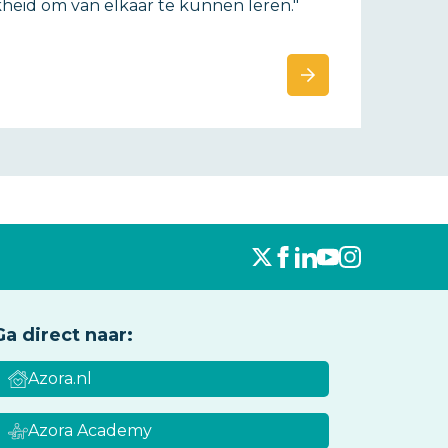
heid om van elkaar te kunnen leren."
Ga direct naar:
Azora.nl
Azora Academy