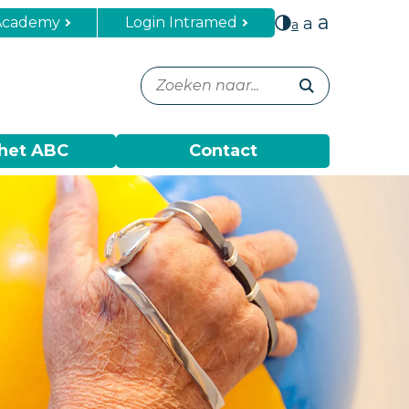
a
Academy
Login Intramed
a
a
het ABC
Contact