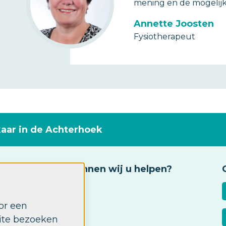
mening en de mogelijk
Annette Joosten
Fysiotherapeut
kaar in de Achterhoek
Waarmee kunnen wij u helpen?
Fysiotherapie
or een
Ergotherapie
site bezoeken