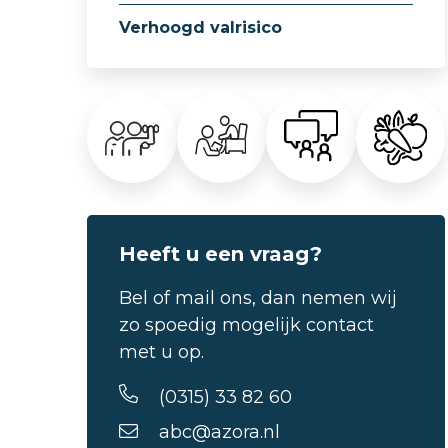
Verhoogd valrisico
Heeft u een vraag?
Bel of mail ons, dan nemen wij
zo spoedig mogelijk contact
met u op.
(0315) 33 82 60
abc@azora.nl