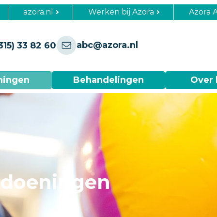
azora.nl
Werken bij Azora
Azora 
abc@azora.nl
315) 33 82 60
ningen
Behandelingen
Over 
ndoeningen