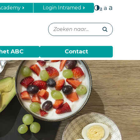
a
Academy
Login Intramed
a
a
het ABC
Contact