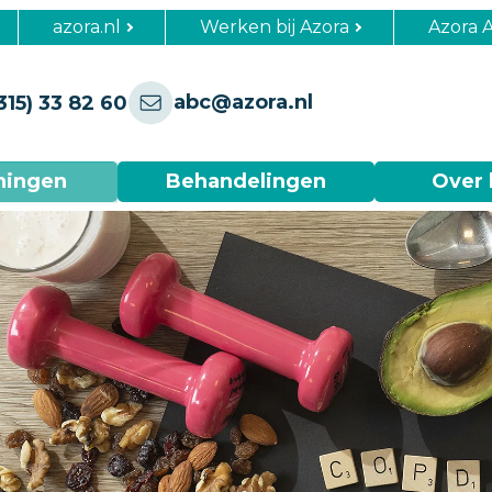
azora.nl
Werken bij Azora
Azora 
abc@azora.nl
315) 33 82 60
ningen
Behandelingen
Over 