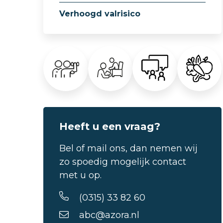
Verhoogd valrisico
Heeft u een vraag?
Bel of mail ons, dan nemen wij
zo spoedig mogelijk contact
met u op.
(0315) 33 82 60
abc@azora.nl