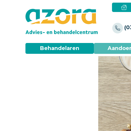
(0
Behandelaren
Aandoe
COPD