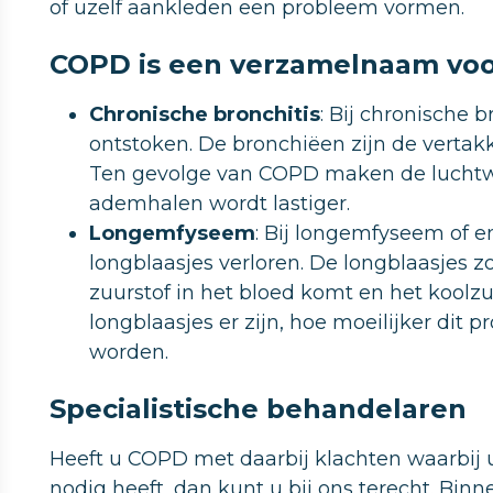
of uzelf aankleden een probleem vormen.
COPD is een verzamelnaam voo
Chronische bronchitis
: Bij chronische 
ontstoken. De bronchiëen zijn de vertak
Ten gevolge van COPD maken de luchtw
ademhalen wordt lastiger.
Longemfyseem
: Bij longemfyseem of
longblaasjes verloren. De longblaasjes z
zuurstof in het bloed komt en het koolz
longblaasjes er zijn, hoe moeilijker dit 
worden.
Specialistische behandelaren
Heeft u COPD met daarbij klachten waarbij u
nodig heeft, dan kunt u bij ons terecht. Bi