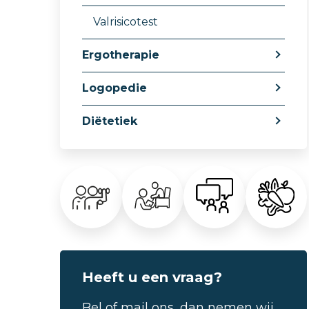
Valrisicotest
Ergotherapie
Logopedie
Diëtetiek
Heeft u een vraag?
Bel of mail ons, dan nemen wij