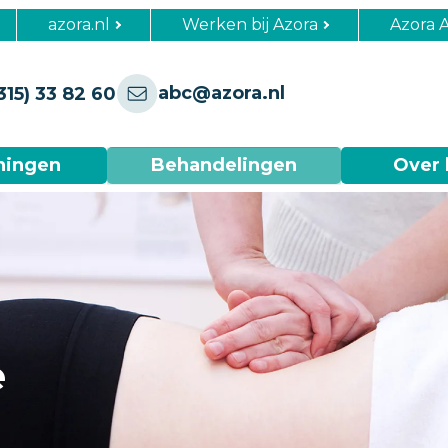
azora.nl
Werken bij Azora
Azora 
abc@azora.nl
315) 33 82 60
ningen
Behandelingen
Over 
e