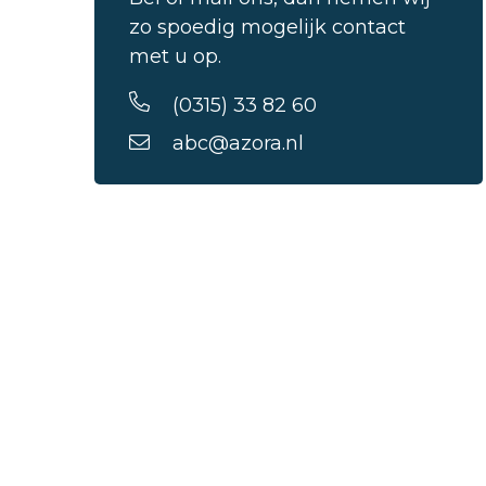
zo spoedig mogelijk contact
met u op.
(0315) 33 82 60
abc@azora.nl