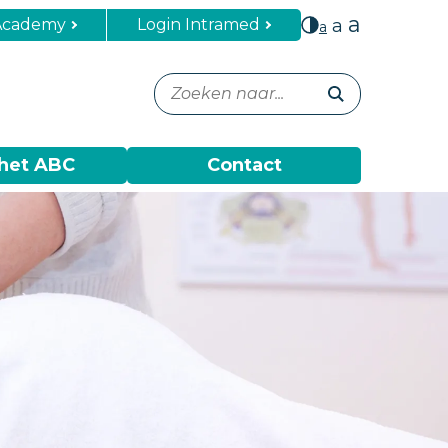
a
Academy
Login Intramed
a
a
het ABC
Contact