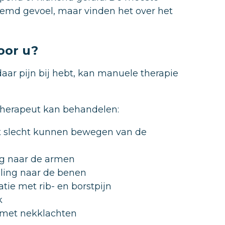
reemd gevoel, maar vinden het over het
oor u?
aar pijn bij hebt, kan manuele therapie
therapeut kan behandelen:
et slecht kunnen bewegen van de
ng naar de armen
aling naar de benen
tie met rib- en borstpijn
k
e met nekklachten