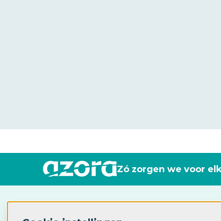
Zó zorgen we voor el
Industrieweg 115
7061AP Terborg